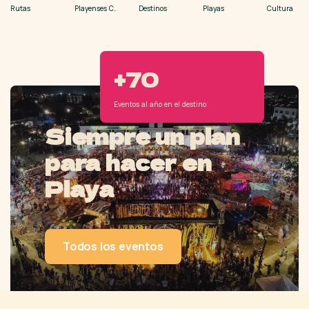
Rutas
Playenses
C.
Destinos
Playas
Cultura
+70
Eventos al año en el destino
Siempre un plan
para hacer en
Playa
Todos los eventos