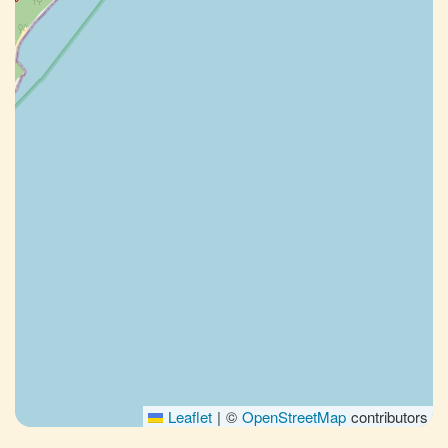
Leaflet
|
©
OpenStreetMap
contributors