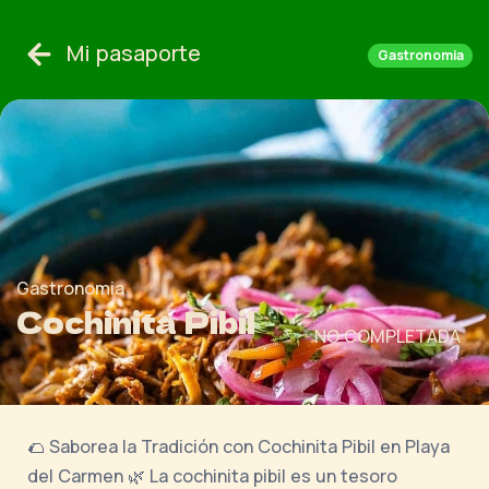
Mi pasaporte
Gastronomia
Gastronomia
Cochinita Pibil
NO COMPLETADA
🌮 Saborea la Tradición con Cochinita Pibil en Playa
del Carmen 🌿 La cochinita pibil es un tesoro