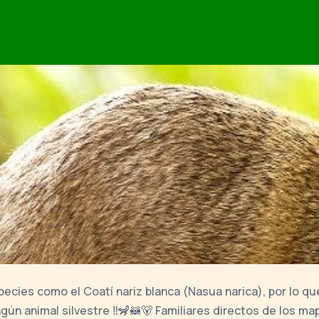
cies como el Coatí nariz blanca (Nasua narica), por lo qu
n animal silvestre ‼️🦨🦝🐻 Familiares directos de los map