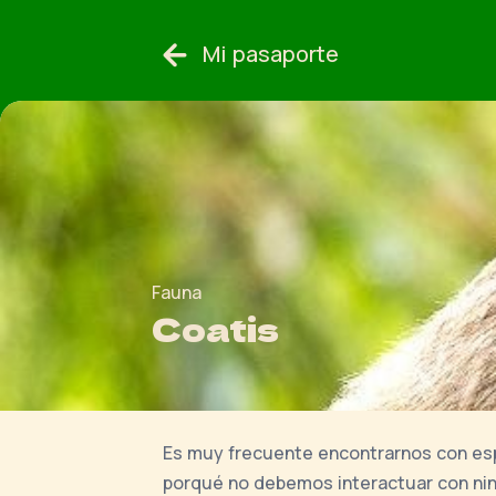
Mi pasaporte
Fauna
Coatis
Es muy frecuente encontrarnos con espe
porqué no debemos interactuar con ningú