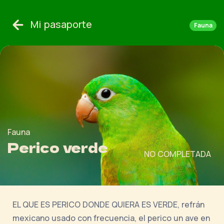
Mi pasaporte
Fauna
Fauna
Perico verde
NO COMPLETADA
EL QUE ES PERICO DONDE QUIERA ES VERDE, refrán
mexicano usado con frecuencia, el perico un ave en