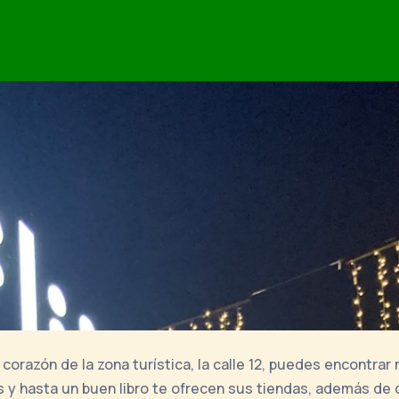
l corazón de la zona turística, la calle 12, puedes encontra
os y hasta un buen libro te ofrecen sus tiendas, además de