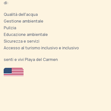
di:
Qualità dell'acqua
Gestione ambientale
Pulizia
Educazione ambientale
Sicurezza e servizi
Accesso al turismo inclusivo e inclusivo
senti e vivi Playa del Carmen
Let yourself be surprised by this place full of charm,
another wonder of Playa del Carmen, a destination
that you will not forget and will always remember,
enjoy the fine white sand of its waves that will refresh