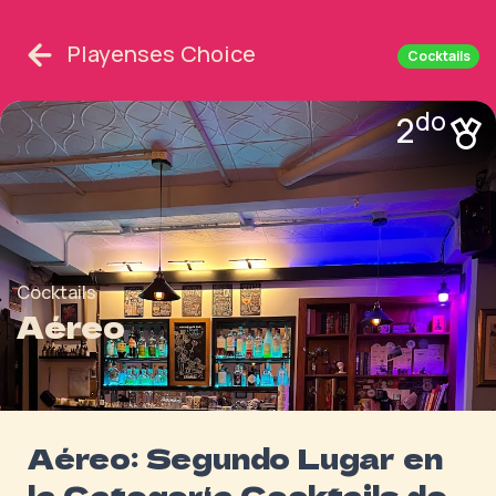
Playenses Choice
Cocktails
do
2
Cocktails
Aéreo
Aéreo: Segundo Lugar en
la Categoría Cocktails de