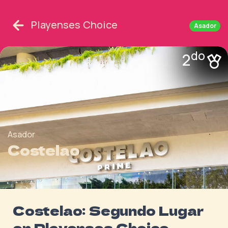
Playenses Choice
Asador
do
2
Asador
Costelao
Costelao: Segundo Lugar
en Playenses Choice