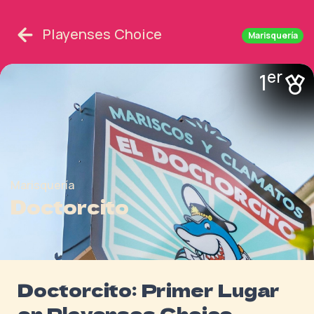
Playenses Choice
Marisquería
er
1
Marisquería
Doctorcito
Doctorcito: Primer Lugar
en Playenses Choice