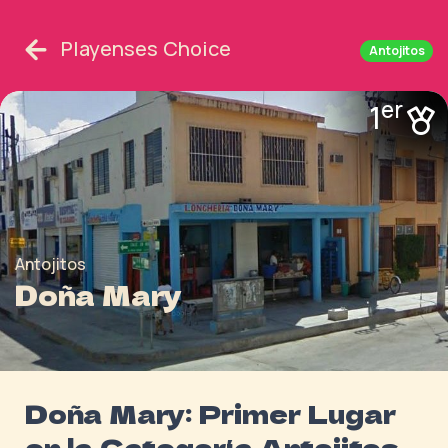
Playenses Choice
Antojitos
er
1
Antojitos
Doña Mary
Doña Mary: Primer Lugar
en la Categoría Antojitos