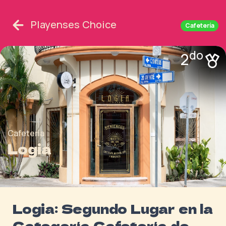
Playenses Choice
Cafetería
do
2
Cafetería
Logia
Logia: Segundo Lugar en la
Categoría Cafetería de