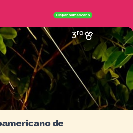
Hispanoamericano
ro
3
noamericano de