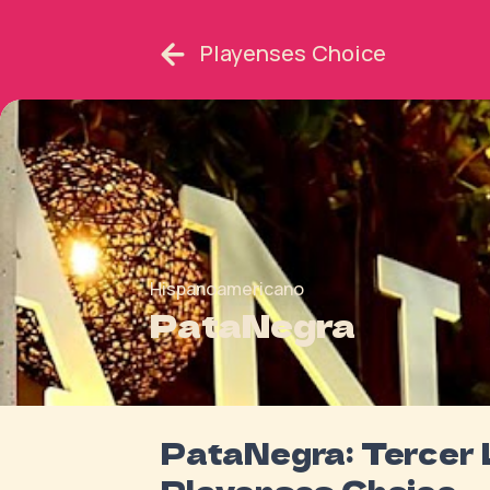
Playenses Choice
Hispanoamericano
PataNegra
PataNegra: Tercer 