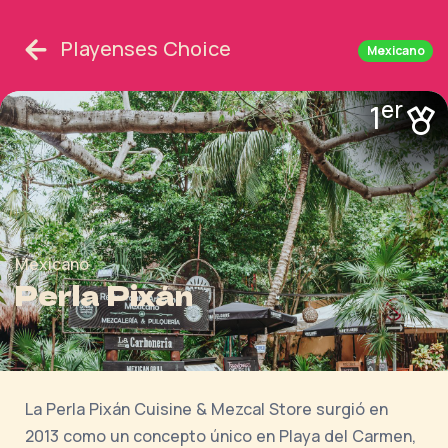
Playenses Choice
Mexicano
er
1
Mexicano
Perla Pixán
La Perla Pixán Cuisine & Mezcal Store surgió en
2013 como un concepto único en Playa del Carmen,