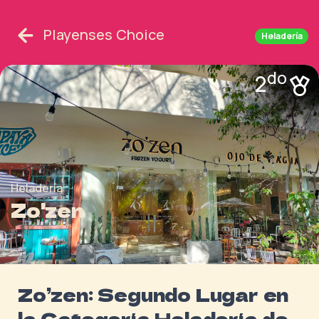
Playenses Choice
Heladería
do
2
Heladería
Zo'zen
Zo’zen: Segundo Lugar en
la Categoría Heladería de