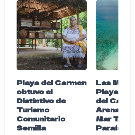
Playa del Carmen
Las Mejo
obtuvo el
Playas de
Distintivo de
del Carme
Turismo
Arena Bla
Comunitario
Mar Turq
Semilla
Paraíso P