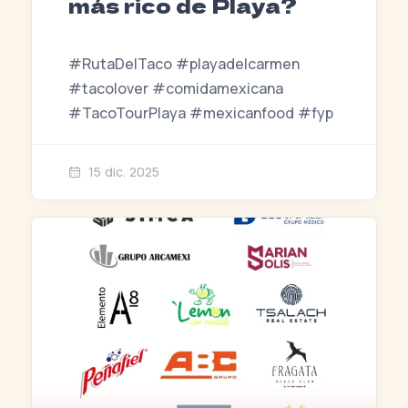
más rico de Playa?
#RutaDelTaco #playadelcarmen
#tacolover #comidamexicana
#TacoTourPlaya #mexicanfood #fyp
15 dic. 2025