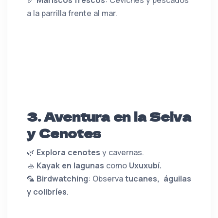
🍤
Mariscos frescos
: Ceviches y pescados
a la parrilla frente al mar.
3. Aventura en la Selva
y Cenotes
🌿
Explora cenotes
y cavernas.
🚣
Kayak en lagunas
como
Uxuxubí.
🦜
Birdwatching
: Observa
tucanes, águilas
y colibríes
.