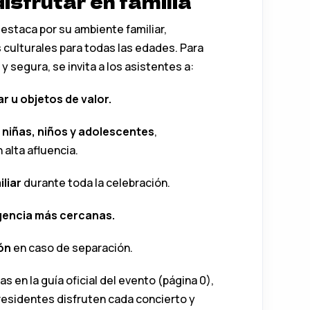
isfrutar en familia
estaca por su ambiente familiar,
 culturales para todas las edades. Para
 segura, se invita a los asistentes a:
ar u objetos de valor.
niñas, niños y adolescentes
,
alta afluencia.
liar
durante toda la celebración.
rgencia más cercanas.
ón
en caso de separación.
en la guía oficial del evento (página 0),
esidentes disfruten cada concierto y