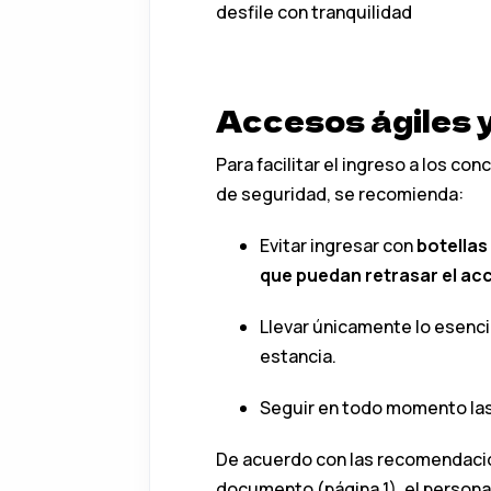
desfile con tranquilidad
Accesos ágiles 
Para facilitar el ingreso a los con
de seguridad, se recomienda:
Evitar ingresar con
botellas 
que puedan retrasar el ac
Llevar únicamente lo esenc
estancia.
Seguir en todo momento las 
De acuerdo con las recomendacion
documento (página 1), el person